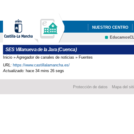
Pa
co
pri
NUESTRO CENTRO
EducamosC
SES Villanueva de la Jara (Cuenca)
Inicio
»
Agregador de canales de noticias
»
Fuentes
Se encuentra usted aquí
URL:
https://www.castillalamancha.es/
Actualizado:
hace 34 mins 26 segs
Protección de datos
Mapa del sit